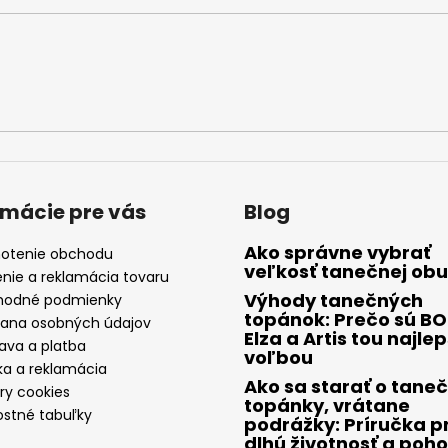
rmácie pre vás
Blog
Ako správne vybrať
otenie obchodu
veľkosť tanečnej obu
enie a reklamácia tovaru
Výhody tanečných
odné podmienky
topánok: Prečo sú B
ana osobných údajov
Elza a Artis tou najle
ava a platba
voľbou
ka a reklamácia
Ako sa starať o tane
ry cookies
topánky, vrátane
ostné tabuľky
podrážky: Príručka p
dlhú životnosť a poho