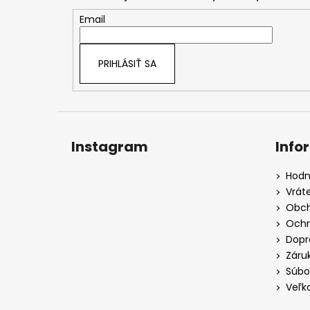
ä
t
Email
i
e
PRIHLÁSIŤ SA
Instagram
Info
Hodn
Vrát
Obch
Ochr
Dopr
Záru
Súbo
Veľk