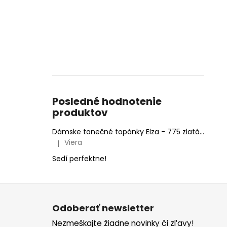
Posledné hodnotenie
produktov
Dámske tanečné topánky Elza - 775 zlatá 6,5 cm Flare
Viera
|
Hodnotenie produktu je 5 z 5 hviezdičiek.
Sedí perfektne!
Z
á
Odoberať newsletter
p
Nezmeškajte žiadne novinky či zľavy!