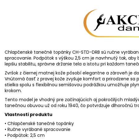
Chlapčenské tanečné topánky CH-STD-DRB sú ručne vyrábané 
spracovanie. Podpätok s výškou 2,5 cm je navrhnutý tak, aby
lepšiu stabilitu, správne držanie tela a istotu pri každom tane
Zvršok z čiernej matnej kože pôsobí elegantne a zároveň je d
Vnútorná časť z pravej kože zvyšuje komfort a prirodzene sa
stielka spolu s flexibilnou semišovou podrážkou umožňuje pl
krokom.
Tento model je vhodný pre začínajúcich aj pokročilých mladý
tanečnou obuvou už od roku 1940, čo potvrdzuje dlhoročnú tr
Vlastnosti produktu
• Chlapčenské tanečné topánky
• Ručne vyrábané spracovanie
• Podpätok: 2,5 cm