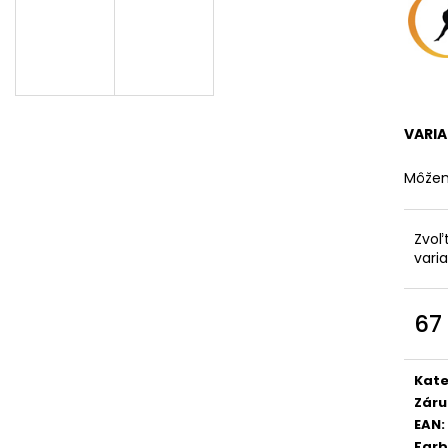
VARI
Môžem
Zvoľ
vari
67
Jedn
cena
Kate
Záru
EAN
:
Far