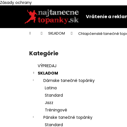
K
Zásady ochrany
Prejsť
o
na
Späť
Späť
š
Vrátenie a rekl
obsah
do
do
í
k
obchodu
obchodu
Domov
SKLADOM
Chlapčenské tanečné top
B
o
Kategórie
Preskočiť
č
kategórie
n
VÝPREDAJ
ý
SKLADOM
p
Dámske tanečné topánky
a
Latina
n
Standard
e
Jazz
l
Tréningové
Pánske tanečné topánky
Standard