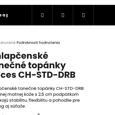
Hľadať
Prihlásenie
Nákupný
 a platba
Kontakty
Ochrana osobných úda
košík
erné
dnotené
Podrobnosti hodnotenia
tenie
lapčenské
ktu
nečné topánky
ces CH-STD-DRB
ičiek.
pčenské tanečné topánky CH-STD-DRB
rnej matnej kože s 2,5 cm podpätkom
ajú stabilitu, flexibilitu a pohodlie pre
ng aj súťaže.