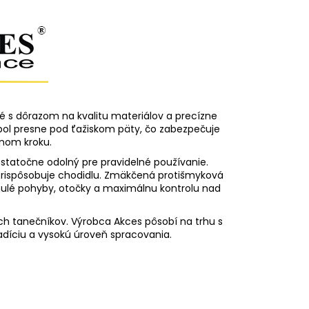
s dôrazom na kvalitu materiálov a precízne
 bol presne pod ťažiskom päty, čo zabezpečuje
čnom kroku.
ostatočne odolný pre pravidelné používanie.
 prispôsobuje chodidlu. Zmäkčená protišmyková
ynulé pohyby, otočky a maximálnu kontrolu nad
ch tanečníkov. Výrobca Akces pôsobí na trhu s
adíciu a vysokú úroveň spracovania.