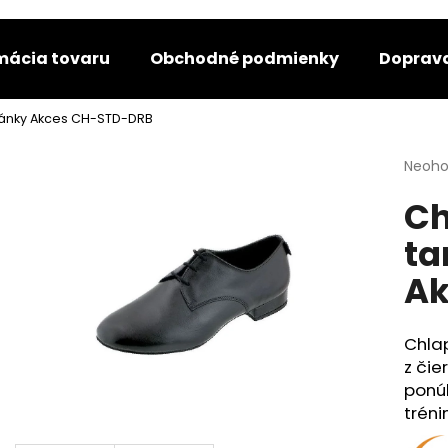
amácia tovaru
Obchodné podmienky
Doprava
Čo potrebujete nájsť?
ánky Akces CH-STD-DRB
Priem
Neoho
hodno
HĽADAŤ
Ch
produ
je
ta
0,0
z
Odporúčame
Ak
5
hviezd
Chla
z čie
ponúk
tréni