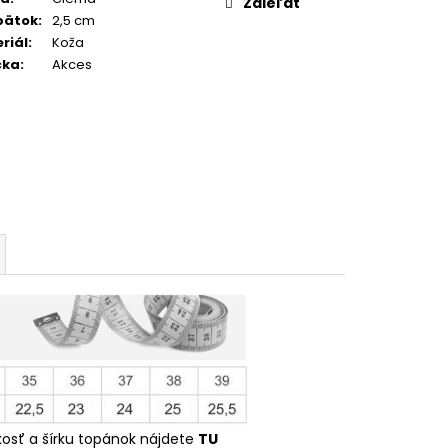
Zdieľať
pätok
:
2,5 cm
riál
:
Koža
čka
:
Akces
kosť a šírku topánok nájdete
TU