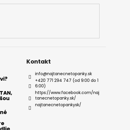
Kontakt
info
@
najtanecnetopanky.sk
vi?
+420 771 294 747 (od 9:00 do 1
6:00)
OTAN,
https://www.facebook.com/naj
pšou
tanecnetopanky.sk/
najtanecnetopankysk/
čné
re
dlie