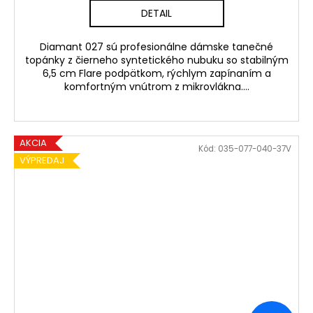
DETAIL
Diamant 027 sú profesionálne dámske tanečné
topánky z čierneho syntetického nubuku so stabilným
6,5 cm Flare podpätkom, rýchlym zapínaním a
komfortným vnútrom z mikrovlákna....
AKCIA
Kód:
035-077-040-37V
VÝPREDAJ