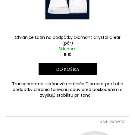
u
d
á
k
u
j
t
k
s
o
t
ť
v
o
?
Chrániče Latin na podpätky Diamant Crystal Clear
v
(pár)
Skladom
5 €
DO KOŠÍKA
HĽADAŤ
Transparentné silikónové chrániče Diamant pre Latin
podpätky chránia tanečnú obuv pred poškodením a
O
zvyšujú stabilitu pri tanci.
d
p
o
r
Kód:
HW02970
ú