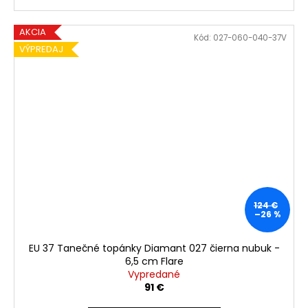
AKCIA
Kód:
027-060-040-37V
VÝPREDAJ
124 €
–26 %
EU 37 Tanečné topánky Diamant 027 čierna nubuk -
6,5 cm Flare
Vypredané
91 €