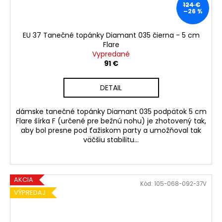
124 €
–26 %
EU 37 Tanečné topánky Diamant 035 čierna - 5 cm
Flare
Vypredané
91 €
DETAIL
dámske tanečné topánky Diamant 035 podpätok 5 cm
Flare šírka F (určené pre bežnú nohu) je zhotovený tak,
aby bol presne pod ťažiskom party a umožňoval tak
väčšiu stabilitu...
AKCIA
Kód:
105-068-092-37V
VÝPREDAJ