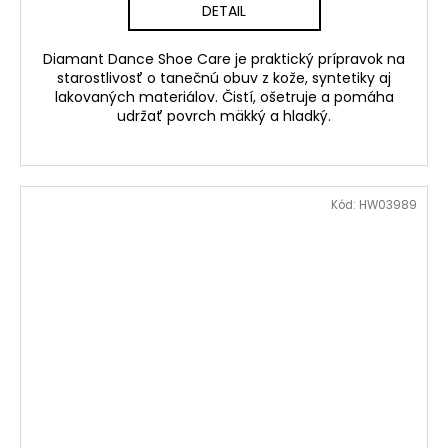
DETAIL
Diamant Dance Shoe Care je praktický prípravok na
starostlivosť o tanečnú obuv z kože, syntetiky aj
lakovaných materiálov. Čistí, ošetruje a pomáha
udržať povrch mäkký a hladký.
Kód:
HW03989