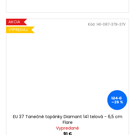
AKCIA
Kód:
141-087-379-37V
VÝPREDAJ
124 €
–26 %
EU 37 Tanečné topánky Diamant 141 telová - 6,5 cm
Flare
Vypredané
91 €