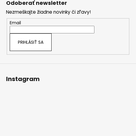
c
Odoberať newsletter
n
p
i
i
Nezmeškajte žiadne novinky či zľavy!
e
ä
e
p
t
Email
r
i
v
e
k
PRIHLÁSIŤ SA
y
v
ý
p
i
Instagram
s
u