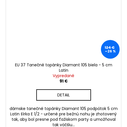
124 €
–26 %
EU 37 Tanečné topánky Diamant 105 biela - 5 cm
Latin
Vypredané
91 €
DETAIL
dámske tanečné topánky Diamant 105 podpätok 5 cm
Latin šírka E 1/2 - určené pre bežnú nohu je zhotovený
tak, aby bol presne pod ťažiskom party a umožňoval
tak väčšiu...