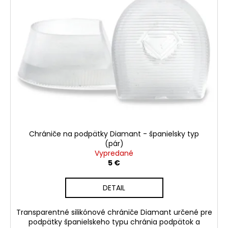
č
a
m
e
Chrániče na podpätky Diamant - španielsky typ
(pár)
Vypredané
5 €
DETAIL
Transparentné silikónové chrániče Diamant určené pre
podpätky španielskeho typu chránia podpätok a