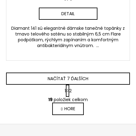
DETAIL
Diamant 141 sú elegantné dámske tanečné topánky z
tmavo telového saténu so stabilným 6,5 cm Flare
podpätkom, rýchlym zapínaním a komfortným
antibakteriálnym vnútrom. ...
NAČÍTAŤ 7 ĎALŠÍCH
S
1
2
t
O
r
19
položiek celkom
v
á
HORE
l
n
k
á
o
d
Z
v
a
a
á