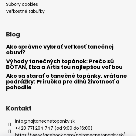
Súbory cookies
Veľkostné tabuľky
Blog
Ako správne vybrať veľkosť tanečnej
obuvi?
Výhody tanečných topánok: Prečo sú
BOTAN, Elza a Artis tou najlepšou voľbou
Ako sa starať o tanečné topánky, vrátane
podrážky: Príručka pre dlhú životnosť a
pohodlie
Kontakt
info
@
najtanecnetopanky.sk
+420 771 294 747 (od 9:00 do 16:00)
https://www.facebook.com/najtanecnetopanky.sk/