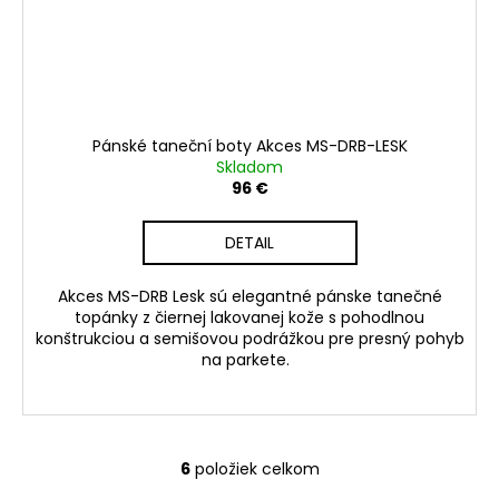
Pánské taneční boty Akces MS-DRB-LESK
Skladom
96 €
DETAIL
Akces MS-DRB Lesk sú elegantné pánske tanečné
topánky z čiernej lakovanej kože s pohodlnou
konštrukciou a semišovou podrážkou pre presný pohyb
na parkete.
6
položiek celkom
O