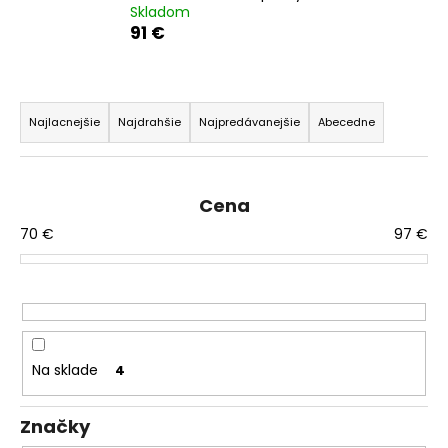
Skladom
á
91 €
j
s
R
ť
a
?
Najlacnejšie
Najdrahšie
Najpredávanejšie
Abecedne
d
e
n
Cena
i
HĽADAŤ
70
€
97
€
e
p
r
O
o
d
d
p
Na sklade
4
u
o
r
k
Značky
ú
t