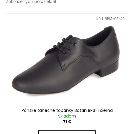
Zobrazených položiek:
6
V
Kód:
BPS1-CE-40
ý
p
i
s
p
r
o
d
u
k
t
o
Pánske tanečné topánky Botan BPS-1 čierna
v
Skladom
71 €