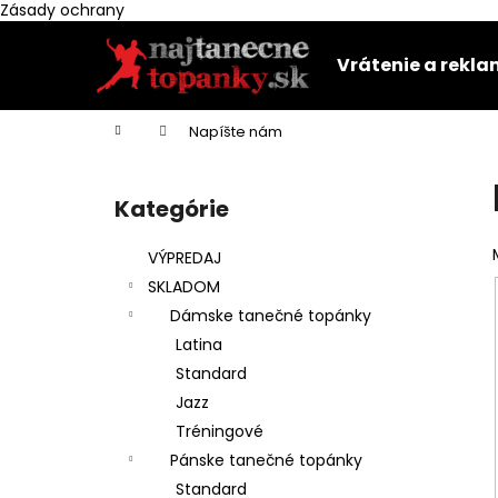
K
Zásady ochrany
Prejsť
o
na
Späť
Späť
š
Vrátenie a rekl
obsah
do
do
í
k
obchodu
obchodu
Domov
Napíšte nám
B
o
Kategórie
Preskočiť
č
kategórie
n
VÝPREDAJ
ý
SKLADOM
p
Dámske tanečné topánky
a
Latina
n
Standard
e
Jazz
l
Tréningové
Pánske tanečné topánky
Standard