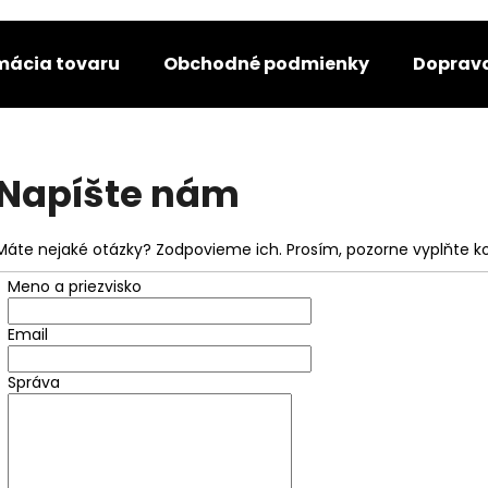
amácia tovaru
Obchodné podmienky
Doprava
Čo potrebujete nájsť?
Napíšte nám
HĽADAŤ
Máte nejaké otázky? Zodpovieme ich. Prosím, pozorne vyplňte k
Meno a priezvisko
Odporúčame
Email
Správa