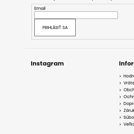
ä
t
Email
i
e
PRIHLÁSIŤ SA
Instagram
Info
Hodn
Vrát
Obch
Ochr
Dopr
Záru
Súbo
Veľk