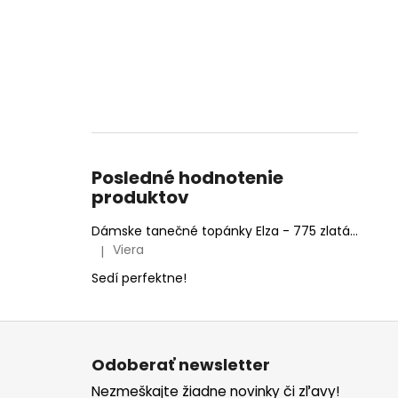
Posledné hodnotenie
produktov
Dámske tanečné topánky Elza - 775 zlatá 6,5 cm Flare
Viera
|
Hodnotenie produktu je 5 z 5 hviezdičiek.
Sedí perfektne!
Z
á
Odoberať newsletter
p
Nezmeškajte žiadne novinky či zľavy!