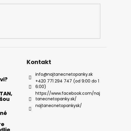
Kontakt
info
@
najtanecnetopanky.sk
vi?
+420 771 294 747 (od 9:00 do 1
6:00)
OTAN,
https://www.facebook.com/naj
pšou
tanecnetopanky.sk/
najtanecnetopankysk/
čné
re
dlie