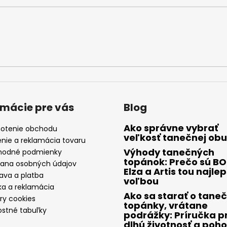
rmácie pre vás
Blog
Ako správne vybrať
otenie obchodu
veľkosť tanečnej obu
enie a reklamácia tovaru
Výhody tanečných
odné podmienky
topánok: Prečo sú B
ana osobných údajov
Elza a Artis tou najle
ava a platba
voľbou
ka a reklamácia
Ako sa starať o tane
ry cookies
topánky, vrátane
ostné tabuľky
podrážky: Príručka p
dlhú životnosť a poho