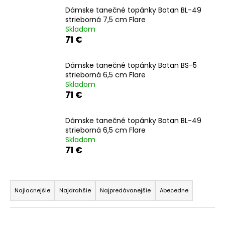
á
Dámske tanečné topánky Botan BL-49
strieborná 7,5 cm Flare
j
Skladom
s
71 €
ť
?
Dámske tanečné topánky Botan BS-5
strieborná 6,5 cm Flare
Skladom
71 €
HĽADAŤ
Dámske tanečné topánky Botan BL-49
strieborná 6,5 cm Flare
Skladom
71 €
O
d
R
p
a
o
Najlacnejšie
Najdrahšie
Najpredávanejšie
Abecedne
d
r
ú
e