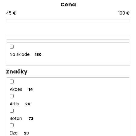
č
n
Cena
a
i
m
45
€
100
€
e
e
p
r
o
d
Na sklade
130
u
k
Značky
t
o
v
Akces
14
Artis
26
Botan
73
Elza
23