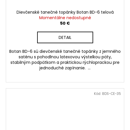
Dievčenské tanečné topánky Botan BD-6 telová
Momentálne nedostupné
50 €
DETAIL
Botan BD-6 sú dievčenské tanečné topánky z jemného
saténu s pohodlnou latexovou výstelkou päty,
stabilným podpätkom a praktickou rýchloprackou pre
jednoduché zapínanie. ...
Kód:
BDS-CE-35