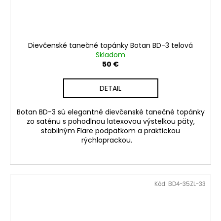
Dievčenské tanečné topánky Botan BD-3 telová
Skladom
50 €
DETAIL
Botan BD-3 sú elegantné dievčenské tanečné topánky
zo saténu s pohodlnou latexovou výstelkou päty,
stabilným Flare podpätkom a praktickou
rýchloprackou.
Kód:
BD4-35ZL-33