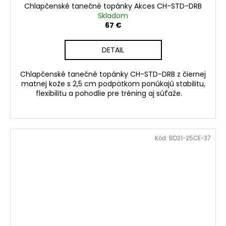
Chlapčenské tanečné topánky Akces CH-STD-DRB
Skladom
67 €
DETAIL
Chlapčenské tanečné topánky CH-STD-DRB z čiernej
matnej kože s 2,5 cm podpätkom ponúkajú stabilitu,
flexibilitu a pohodlie pre tréning aj súťaže.
Kód:
BD21-25CE-37