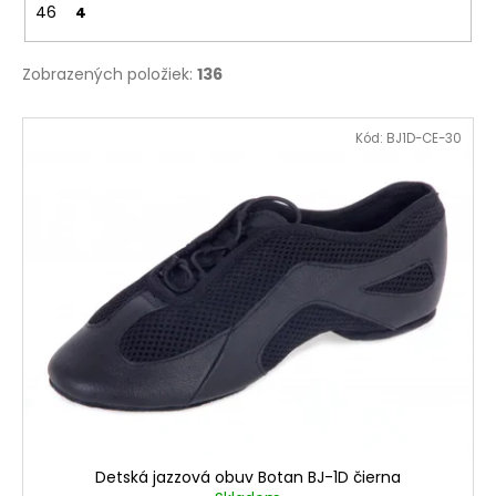
46
4
Zobrazených položiek:
136
V
Kód:
BJ1D-CE-30
ý
p
i
s
p
r
o
d
u
k
t
o
Detská jazzová obuv Botan BJ-1D čierna