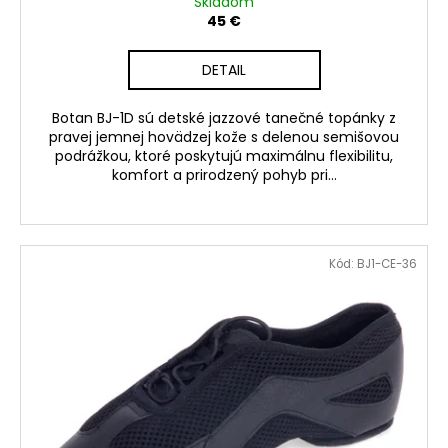
v
Skladom
45 €
DETAIL
Botan BJ-1D sú detské jazzové tanečné topánky z
pravej jemnej hovädzej kože s delenou semišovou
podrážkou, ktoré poskytujú maximálnu flexibilitu,
komfort a prirodzený pohyb pri...
Kód:
BJ1-CE-36