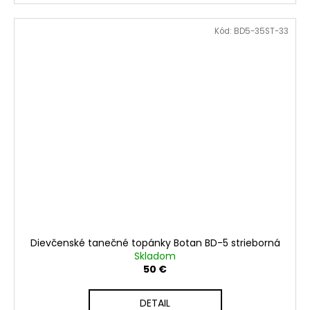
Kód:
BD5-35ST-33
Dievčenské tanečné topánky Botan BD-5 strieborná
Skladom
50 €
DETAIL