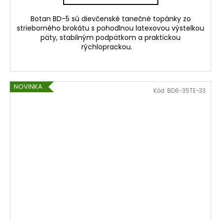
Botan BD-5 sú dievčenské tanečné topánky zo
strieborného brokátu s pohodlnou latexovou výstelkou
päty, stabilným podpätkom a praktickou
rýchloprackou.
NOVINKA
Kód:
BD6-35TE-33