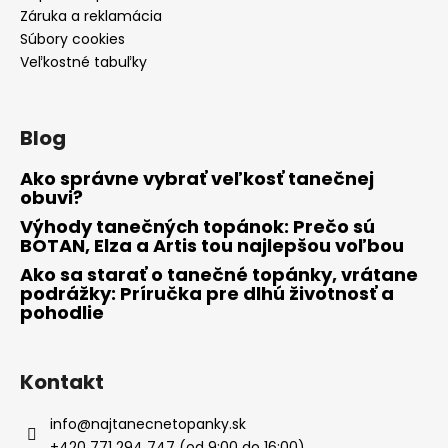
Záruka a reklamácia
Súbory cookies
Veľkostné tabuľky
Blog
Ako správne vybrať veľkosť tanečnej
obuvi?
Výhody tanečných topánok: Prečo sú
BOTAN, Elza a Artis tou najlepšou voľbou
Ako sa starať o tanečné topánky, vrátane
podrážky: Príručka pre dlhú životnosť a
pohodlie
Kontakt
info
@
najtanecnetopanky.sk
+420 771 294 747 (od 9:00 do 16:00)