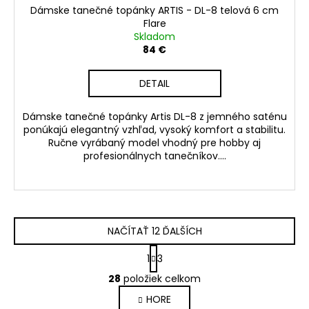
Dámske tanečné topánky ARTIS - DL-8 telová 6 cm
Flare
Skladom
84 €
DETAIL
Dámske tanečné topánky Artis DL-8 z jemného saténu
ponúkajú elegantný vzhľad, vysoký komfort a stabilitu.
Ručne vyrábaný model vhodný pre hobby aj
profesionálnych tanečníkov....
NAČÍTAŤ 12 ĎALŠÍCH
S
1
3
t
O
r
28
položiek celkom
v
á
HORE
l
n