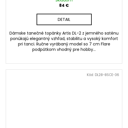
Skladom
84 €
DETAIL
Dámske tanečné topánky Artis DL-2 z jemného saténu
ponúkajú elegantný vzhľad, stabilitu a vysoký komfort
pri tanci. Ručne vyrábaný model so 7 cm Flare
podpätkom vhodný pre hobby...
Kód:
DL28-8SCE-36