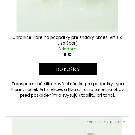
u
d
á
k
u
j
t
k
s
o
t
ť
v
o
?
Chrániče Flare na podpätky pre značky Akces, Artis a
v
Elza (pár)
Skladom
5 €
DO KOŠÍKA
HĽADAŤ
Transparentné silikónové chrániče pre podpätky typu
Flare značiek Artis, Akces a Elza chránia tanečnú obuv
O
pred poškodením a zvyšujú stabilitu pri tanci.
d
p
o
r
Kód:
HEELPROTECTSLIM
ú