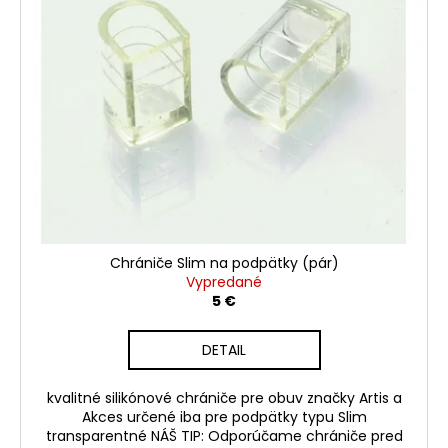
č
a
m
e
Chrániče Slim na podpätky (pár)
Vypredané
5 €
DETAIL
kvalitné silikónové chrániče pre obuv značky Artis a
Akces určené iba pre podpätky typu Slim
transparentné NÁŠ TIP: Odporúčame chrániče pred