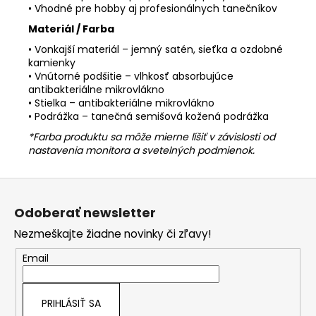
• Vhodné pre hobby aj profesionálnych tanečníkov
Materiál / Farba
• Vonkajší materiál – jemný satén, sieťka a ozdobné
kamienky
• Vnútorné podšitie – vlhkosť absorbujúce
antibakteriálne mikrovlákno
• Stielka – antibakteriálne mikrovlákno
• Podrážka – tanečná semišová kožená podrážka
*Farba produktu sa môže mierne líšiť v závislosti od
nastavenia monitora a svetelných podmienok.
Z
á
Odoberať newsletter
p
Nezmeškajte žiadne novinky či zľavy!
ä
t
Email
i
e
PRIHLÁSIŤ SA