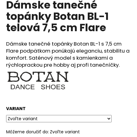
Dámske tanečné
produktu
á
je
topánky Botan BL-1
0,0
j
z
s
telová 7,5 cm Flare
5
ť
hviezdičiek.
?
Dámske tanečné topánky Botan BL-1 s 7,5 cm
Flare podpätkom ponúkajú eleganciu, stabilitu a
komfort. Saténový model s kamienkami a
rýchloprackou pre hobby aj profi tanečníčky.
HĽADAŤ
O
d
VARIANT
p
o
r
ú
Môžeme doručiť do:
Zvoľte variant