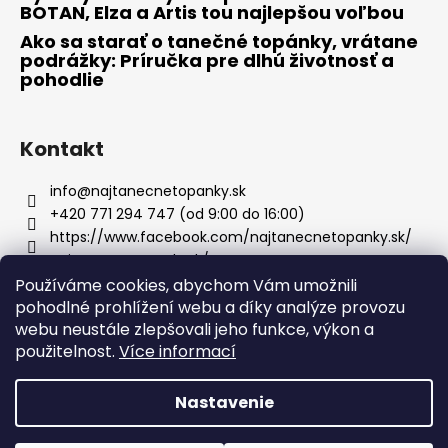
BOTAN, Elza a Artis tou najlepšou voľbou
Ako sa starať o tanečné topánky, vrátane
podrážky: Príručka pre dlhú životnosť a
pohodlie
Kontakt
info
@
najtanecnetopanky.sk
+420 771 294 747 (od 9:00 do 16:00)
https://www.facebook.com/najtanecnetopanky.sk/
najtanecnetopankysk/
Používáme cookies, abychom Vám umožnili
pohodlné prohlížení webu a díky analýze provozu
Facebook
webu neustále zlepšovali jeho funkce, výkon a
použitelnost.
Více informací
Nastavenie
Vytvoril Shoptet