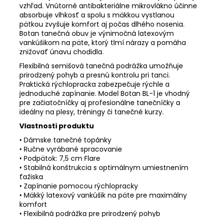
vzhľad. Vnútorné antibakteriálne mikrovlákno účinne
absorbuje vlhkosť a spolu s mäkkou vystlanou
pätkou zvyšuje komfort aj počas dlhého nosenia.
Botan tanečná obuv je výnimočná latexovým
vankúšikom na päte, ktorý tlmí nárazy a pomáha
znižovať únavu chodidla.
Flexibilná semišová tanečná podrážka umožňuje
prirodzený pohyb a presnú kontrolu pri tanci.
Praktická rýchlopracka zabezpečuje rýchle a
jednoduché zapínanie. Model Botan BL-1 je vhodný
pre začiatočníčky aj profesionálne tanečníčky a
ideálny na plesy, tréningy či tanečné kurzy.
Vlastnosti produktu
• Dámske tanečné topánky
• Ručne vyrábané spracovanie
• Podpätok: 7,5 cm Flare
• Stabilná konštrukcia s optimálnym umiestnením
ťažiska
• Zapínanie pomocou rýchlopracky
• Mäkký latexový vankúšik na päte pre maximálny
komfort
• Flexibilná podrážka pre prirodzený pohyb