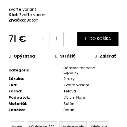
č
a
Zvoľte variant
m
Kód:
Zvoľte variant
e
Značka:
Botan
71 €
DO KOŠÍKA
Jednotková
cena:
Opýtať sa
Strážiť
Zdieľať
Dámske tanečné
Kategória
:
topánky
Záruka
:
2 roky
EAN
:
Zvoľte variant
Farba
:
Telová
Podpätok
:
7,5 cm Flare
Materiál
:
Satén
Značka
:
Botan
Popis
Súvisiace (3)
Hodnotenie
Diskusia