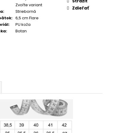
Strážiť
Zvoľte variant
Zdieľať
ba
:
Strieborná
pätok
:
6,5 cm Flare
riál
:
PU koža
čka
:
Botan