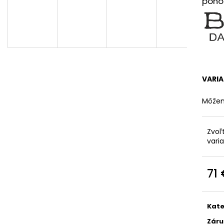
pohod
VARI
Môžem
Zvoľ
vari
71
Jedn
cena
Kate
Záru