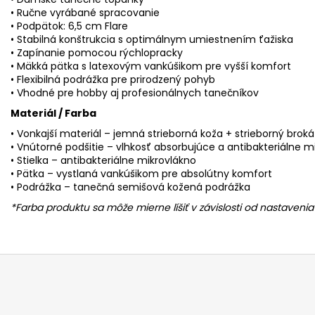
• Ručne vyrábané spracovanie
• Podpätok: 6,5 cm Flare
• Stabilná konštrukcia s optimálnym umiestnením ťažiska
• Zapínanie pomocou rýchlopracky
• Mäkká pätka s latexovým vankúšikom pre vyšší komfort
• Flexibilná podrážka pre prirodzený pohyb
• Vhodné pre hobby aj profesionálnych tanečníkov
Materiál / Farba
• Vonkajší materiál – jemná strieborná koža + strieborný broká
• Vnútorné podšitie – vlhkosť absorbujúce a antibakteriálne m
• Stielka – antibakteriálne mikrovlákno
• Pätka – vystlaná vankúšikom pre absolútny komfort
• Podrážka – tanečná semišová kožená podrážka
*Farba produktu sa môže mierne líšiť v závislosti od nastaven