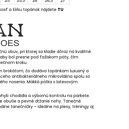
kosť a šírku topánok nájdete
TU
obuv, pri ktorej sa kladie dôraz na kvalitné
 aby bol presne pod ťažiskom päty, čím
anečnom kroku.
ným brokátom, čo dodáva topánkam luxusný a
úceho antibakteriálneho mikrovlákna spolu so
lhého nosenia. Mäkká pätka s latexovým
hyb chodidla a výbornú kontrolu na parkete.
e obutie a pevné držanie nohy. Tanečné
lne tanečníčky – ideálne na plesy, tréningy aj