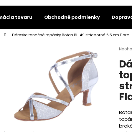
amácia tovaru
Obchodné podmienky
Doprava
Čo potrebujete nájsť?
Dámske tanečné topánky Botan BL-49 strieborná 6,5 cm Flare
Priem
Neoho
hodno
HĽADAŤ
Dá
produ
je
to
0,0
z
Odporúčame
st
5
hviezd
Fl
Bota
topá
broká