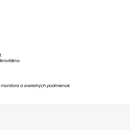
t
ikrovlákno
ia monitora a svetelných podmienok.