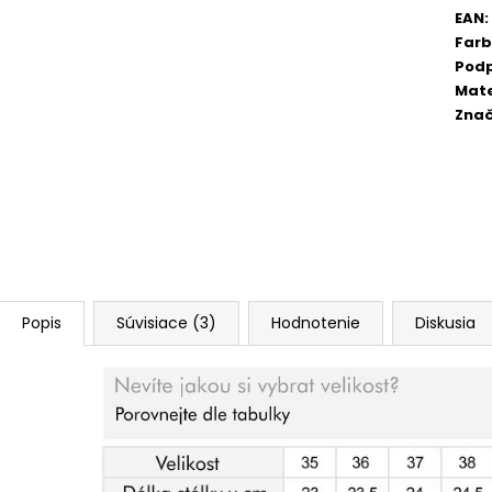
EAN
:
Far
Pod
Mate
Zna
Popis
Súvisiace (3)
Hodnotenie
Diskusia