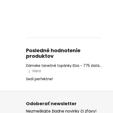
Posledné hodnotenie
produktov
Dámske tanečné topánky Elza - 775 zlatá 6,5 cm Flare
Viera
|
Hodnotenie produktu je 5 z 5 hviezdičiek.
Sedí perfektne!
Z
á
Odoberať newsletter
p
Nezmeškajte žiadne novinky či zľavy!