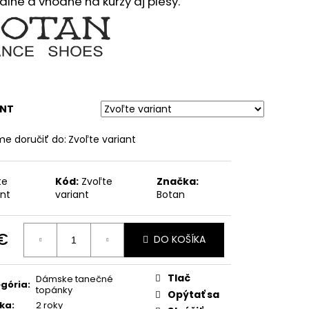
lné a vhodné na kurzy aj plesy.
ANT
e doručiť do:
Zvoľte variant
te
Kód:
Zvoľte
Značka:
ant
variant
Botan
 €
DO KOŠÍKA
otková
:
Tlač
Dámske tanečné
gória
:
topánky
Opýtať sa
ka
:
2 roky