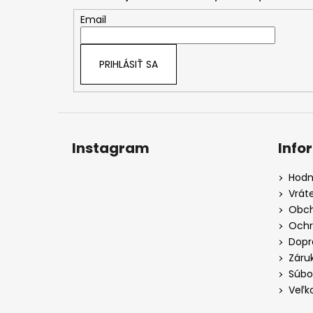
ä
t
Email
i
e
PRIHLÁSIŤ SA
Instagram
Info
Hodn
Vrát
Obch
Ochr
Dopr
Záru
Súbo
Veľk