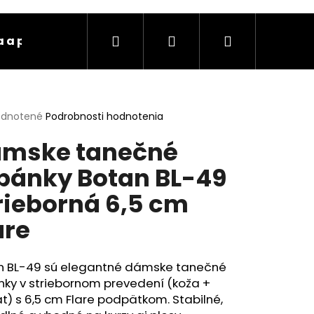
Hľadať
Prihlásenie
Nákupný
 a platba
Kontakty
Ochrana osobných úda
košík
erné
dnotené
Podrobnosti hodnotenia
tenie
mske tanečné
ktu
pánky Botan BL-49
rieborná 6,5 cm
ičiek.
are
n BL-49 sú elegantné dámske tanečné
nky v striebornom prevedení (koža +
t) s 6,5 cm Flare podpätkom. Stabilné,