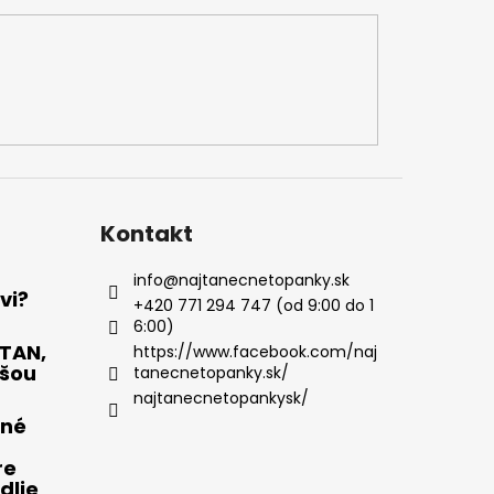
Kontakt
info
@
najtanecnetopanky.sk
vi?
+420 771 294 747 (od 9:00 do 1
6:00)
OTAN,
https://www.facebook.com/naj
pšou
tanecnetopanky.sk/
najtanecnetopankysk/
čné
re
dlie