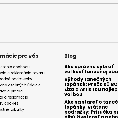
rmácie pre vás
Blog
Ako správne vybrať
otenie obchodu
veľkosť tanečnej obu
enie a reklamácia tovaru
Výhody tanečných
odné podmienky
topánok: Prečo sú B
ana osobných údajov
Elza a Artis tou najle
ava a platba
voľbou
ka a reklamácia
Ako sa starať o tane
ry cookies
topánky, vrátane
ostné tabuľky
podrážky: Príručka p
dlhú životnosť a poho