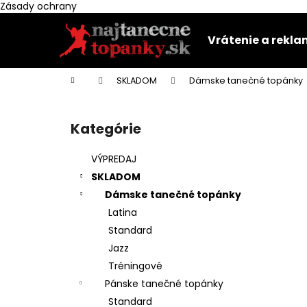
K
Zásady ochrany
Prejsť
o
na
Späť
Späť
š
Vrátenie a rekl
obsah
do
do
í
k
obchodu
obchodu
Domov
SKLADOM
Dámske tanečné topánky
B
o
Kategórie
Preskočiť
č
kategórie
n
VÝPREDAJ
ý
SKLADOM
p
Dámske tanečné topánky
a
Latina
n
Standard
e
Jazz
l
Tréningové
Pánske tanečné topánky
Standard