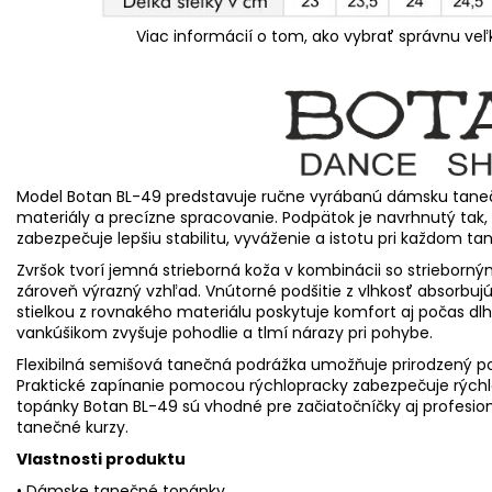
Viac informácií o tom, ako vybrať správnu veľ
Model Botan BL-49 predstavuje ručne vyrábanú dámsku tanečnú 
materiály a precízne spracovanie. Podpätok je navrhnutý tak,
zabezpečuje lepšiu stabilitu, vyváženie a istotu pri každom t
Zvršok tvorí jemná strieborná koža v kombinácii so striebor
zároveň výrazný vzhľad. Vnútorné podšitie z vlhkosť absorbuj
stielkou z rovnakého materiálu poskytuje komfort aj počas d
vankúšikom zvyšuje pohodlie a tlmí nárazy pri pohybe.
Flexibilná semišová tanečná podrážka umožňuje prirodzený po
Praktické zapínanie pomocou rýchlopracky zabezpečuje rýchl
topánky Botan BL-49 sú vhodné pre začiatočníčky aj profesioná
tanečné kurzy.
Vlastnosti produktu
• Dámske tanečné topánky