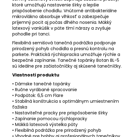
ktoré umožňujú nastavenie šírky a lepšie
prispôsobenie chodidlu. Vnútorné antibakteriálne
mikrovlákno absorbuje vlhkosť a zabezpečuje
príjemný pocit aj počas dlhého nosenia. Mäkký
latexový vankúšik v päte tlmí nárazy a zvyšuje
pohodlie pri tanci.
Flexibilná semišová tanečná podrážka podporuje
prirodzený pohyb chodidla a presnú kontrolu na
parkete. Praktická rýchlopracka umožňuje rýchle a
bezpečné zapínanie. Tanečné topánky Botan BL-5
sú ideálne pre začiatočníčky aj skúsené tanečníčky.
Vlastnosti produktu
• Dámske tanečné topánky
• Ručne vyrábané spracovanie
• Podpätok: 6,5 cm Flare
• Stabilná konštrukcia s optimálnym umiestnením
ťažiska
• Nastaviteľné pracky pre prispôsobenie šírky
• Zapínanie pomocou rýchlopracky
• Mäkká latexová výstelka päty
• Flexibilná podrážka pre prirodzený pohyb
• Vhodné pre hobby aj profesionálnych tanečníkov