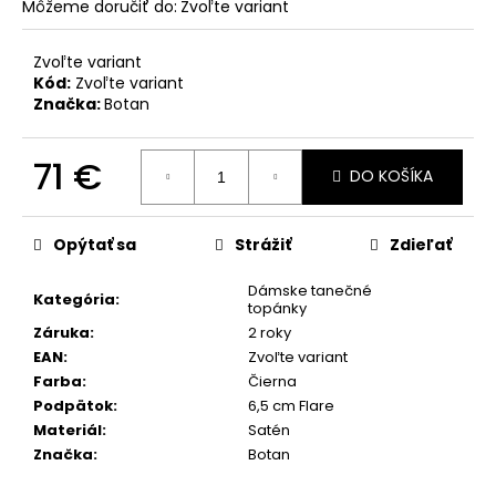
č
Môžeme doručiť do:
Zvoľte variant
a
m
Zvoľte variant
e
Kód:
Zvoľte variant
Značka:
Botan
71 €
DO KOŠÍKA
Jednotková
cena:
Opýtať sa
Strážiť
Zdieľať
Dámske tanečné
Kategória
:
topánky
Záruka
:
2 roky
EAN
:
Zvoľte variant
Farba
:
Čierna
Podpätok
:
6,5 cm Flare
Materiál
:
Satén
Značka
:
Botan