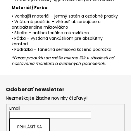
Materiál / Farba
• Vonkajší materiál – jemný satén a ozdobné pracky
• Vnútorné podšitie – vlhkosť absorbujúce a
antibakteriálne mikrovlákno
• Stielka – antibakteriálne mikrovlákno
• Pätka – vystlaná vankúšikom pre absolútny
komfort
• Podrážka – tanečná semišová kožená podrážka
*Farba produktu sa môže mierne líšiť v závislosti od
nastavenia monitora a svetelných podmienok.
Z
á
Odoberať newsletter
p
Nezmeškajte žiadne novinky či zľavy!
ä
t
Email
i
e
PRIHLÁSIŤ SA