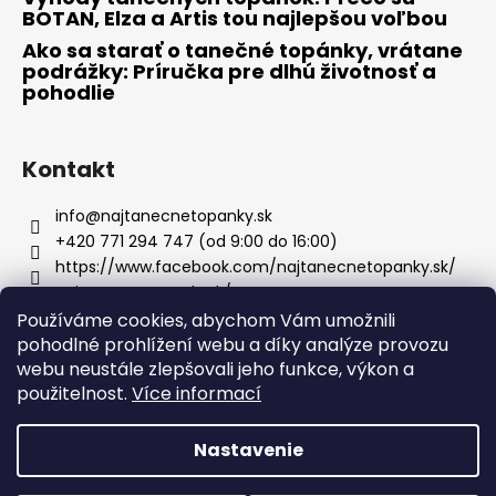
BOTAN, Elza a Artis tou najlepšou voľbou
Ako sa starať o tanečné topánky, vrátane
podrážky: Príručka pre dlhú životnosť a
pohodlie
Kontakt
info
@
najtanecnetopanky.sk
+420 771 294 747 (od 9:00 do 16:00)
https://www.facebook.com/najtanecnetopanky.sk/
najtanecnetopankysk/
Používáme cookies, abychom Vám umožnili
pohodlné prohlížení webu a díky analýze provozu
Facebook
webu neustále zlepšovali jeho funkce, výkon a
použitelnost.
Více informací
Nastavenie
Vytvoril Shoptet