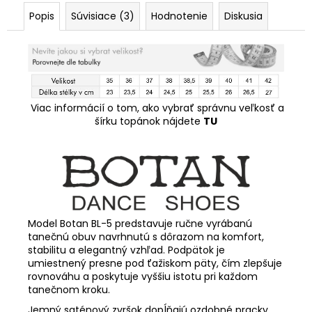
Popis
Súvisiace (3)
Hodnotenie
Diskusia
Viac informácií o tom, ako vybrať správnu veľkosť a
šírku topánok nájdete
TU
Model Botan BL-5 predstavuje ručne vyrábanú
tanečnú obuv navrhnutú s dôrazom na komfort,
stabilitu a elegantný vzhľad. Podpätok je
umiestnený presne pod ťažiskom päty, čím zlepšuje
rovnováhu a poskytuje vyššiu istotu pri každom
tanečnom kroku.
Jemný saténový zvršok dopĺňajú ozdobné pracky,