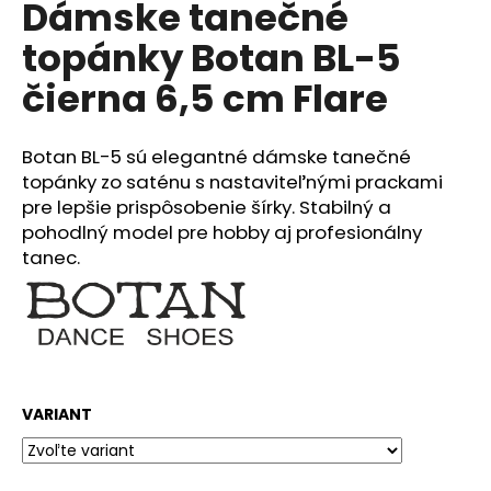
Dámske tanečné
produktu
á
je
topánky Botan BL-5
0,0
j
z
s
čierna 6,5 cm Flare
5
ť
hviezdičiek.
?
Botan BL-5 sú elegantné dámske tanečné
topánky zo saténu s nastaviteľnými prackami
pre lepšie prispôsobenie šírky. Stabilný a
pohodlný model pre hobby aj profesionálny
HĽADAŤ
tanec.
O
d
p
VARIANT
o
r
ú