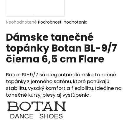
á
j
s
Priemerné
Neohodnotené
Podrobnosti hodnotenia
hodnotenie
ť
Dámske tanečné
produktu
?
je
topánky Botan BL-9/7
0,0
z
čierna 6,5 cm Flare
5
hviezdičiek.
HĽADAŤ
Botan BL-9/7 sú elegantné dámske tanečné
topánky z jemného saténu, ktoré ponúkajú
stabilitu, vysoký komfort a flexibilitu. Ideálne na
O
tanečné kurzy, plesy aj vystúpenia.
d
p
o
r
ú