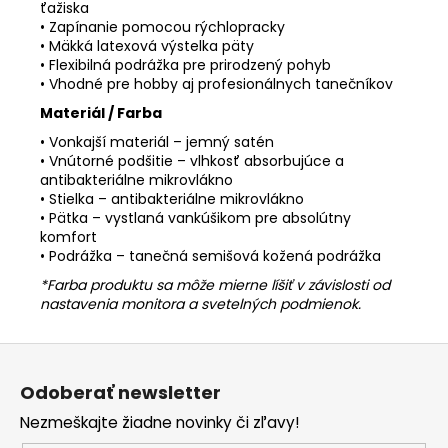
ťažiska
• Zapínanie pomocou rýchlopracky
• Mäkká latexová výstelka päty
• Flexibilná podrážka pre prirodzený pohyb
• Vhodné pre hobby aj profesionálnych tanečníkov
Materiál / Farba
• Vonkajší materiál – jemný satén
• Vnútorné podšitie – vlhkosť absorbujúce a
antibakteriálne mikrovlákno
• Stielka – antibakteriálne mikrovlákno
• Pätka – vystlaná vankúšikom pre absolútny
komfort
• Podrážka – tanečná semišová kožená podrážka
*Farba produktu sa môže mierne líšiť v závislosti od
nastavenia monitora a svetelných podmienok.
Z
á
Odoberať newsletter
p
Nezmeškajte žiadne novinky či zľavy!
ä