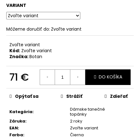
č
VARIANT
a
m
e
Môžeme doručiť do:
Zvoľte variant
Zvoľte variant
Kód:
Zvoľte variant
Značka:
Botan
71 €
DO KOŠÍKA
Jednotková
cena:
Opýtať sa
Strážiť
Zdieľať
Dámske tanečné
Kategória
:
topánky
Záruka
:
2 roky
EAN
:
Zvoľte variant
Farba
:
Čierna