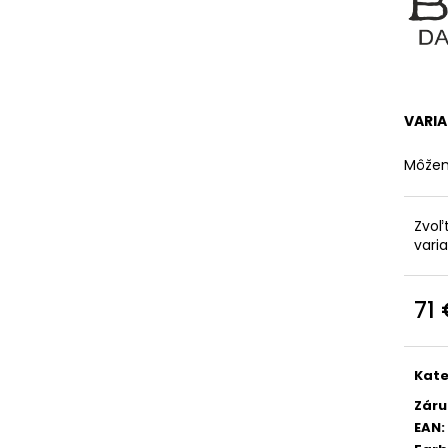
VARI
Môžem
Zvoľ
vari
71
Jedn
cena
Kate
Záru
EAN
: