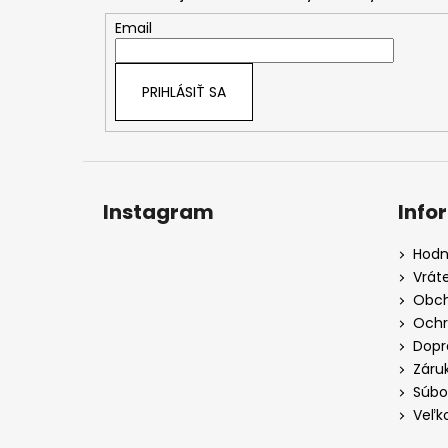
ä
t
Email
i
e
PRIHLÁSIŤ SA
Instagram
Info
Hodn
Vrát
Obch
Ochr
Dopr
Záru
Súbo
Veľk