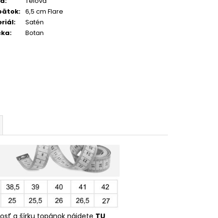
ba
:
Telová
pätok
:
6,5 cm Flare
riál
:
Satén
čka
:
Botan
kosť a šírku topánok nájdete
TU