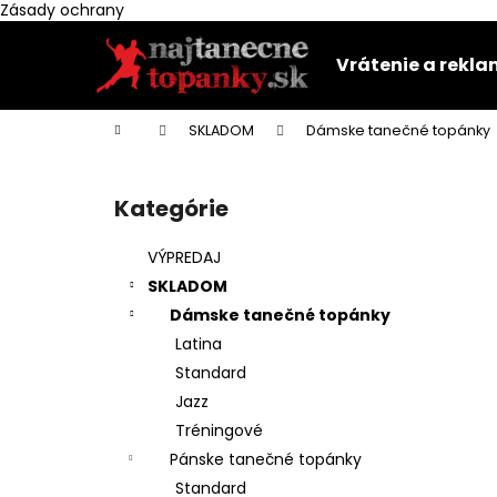
K
Zásady ochrany
Prejsť
o
na
Späť
Späť
š
Vrátenie a rekl
obsah
do
do
í
k
obchodu
obchodu
Domov
SKLADOM
Dámske tanečné topánky
B
o
Kategórie
Preskočiť
č
kategórie
n
VÝPREDAJ
ý
SKLADOM
p
Dámske tanečné topánky
a
Latina
n
Standard
e
Jazz
l
Tréningové
Pánske tanečné topánky
Standard