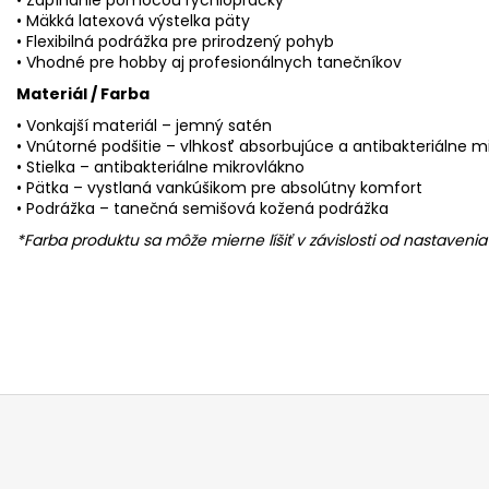
• Zapínanie pomocou rýchlopracky
• Mäkká latexová výstelka päty
• Flexibilná podrážka pre prirodzený pohyb
• Vhodné pre hobby aj profesionálnych tanečníkov
Materiál / Farba
• Vonkajší materiál – jemný satén
• Vnútorné podšitie – vlhkosť absorbujúce a antibakteriálne m
• Stielka – antibakteriálne mikrovlákno
• Pätka – vystlaná vankúšikom pre absolútny komfort
• Podrážka – tanečná semišová kožená podrážka
*Farba produktu sa môže mierne líšiť v závislosti od nastaven