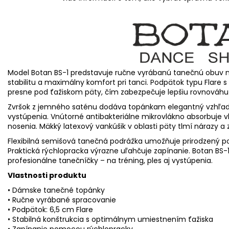
Model Botan BS-1 predstavuje ručne vyrábanú tanečnú obuv n
stabilitu a maximálny komfort pri tanci. Podpätok typu Flare s
presne pod ťažiskom päty, čím zabezpečuje lepšiu rovnováhu 
Zvršok z jemného saténu dodáva topánkam elegantný vzhľad 
vystúpenia. Vnútorné antibakteriálne mikrovlákno absorbuje vl
nosenia. Mäkký latexový vankúšik v oblasti päty tlmí nárazy a 
Flexibilná semišová tanečná podrážka umožňuje prirodzený po
Praktická rýchlopracka výrazne uľahčuje zapínanie. Botan BS-
profesionálne tanečníčky – na tréning, ples aj vystúpenia.
Vlastnosti produktu
• Dámske tanečné topánky
• Ručne vyrábané spracovanie
• Podpätok: 6,5 cm Flare
• Stabilná konštrukcia s optimálnym umiestnením ťažiska