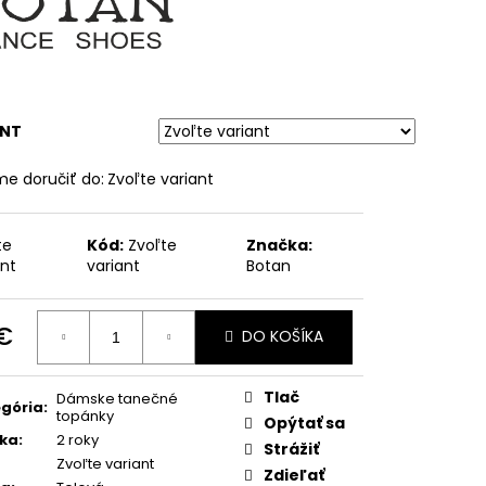
ANT
e doručiť do:
Zvoľte variant
te
Kód:
Zvoľte
Značka:
ant
variant
Botan
 €
DO KOŠÍKA
otková
:
Tlač
Dámske tanečné
gória
:
topánky
Opýtať sa
ka
:
2 roky
Strážiť
Zvoľte variant
Zdieľať