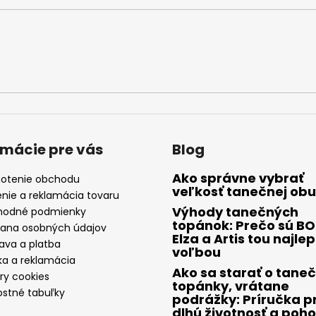
rmácie pre vás
Blog
Ako správne vybrať
otenie obchodu
veľkosť tanečnej obu
enie a reklamácia tovaru
Výhody tanečných
odné podmienky
topánok: Prečo sú B
ana osobných údajov
Elza a Artis tou najle
ava a platba
voľbou
ka a reklamácia
Ako sa starať o tane
ry cookies
topánky, vrátane
ostné tabuľky
podrážky: Príručka p
dlhú životnosť a poho