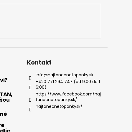
Kontakt
info
@
najtanecnetopanky.sk
vi?
+420 771 294 747 (od 9:00 do 1
6:00)
OTAN,
https://www.facebook.com/naj
pšou
tanecnetopanky.sk/
najtanecnetopankysk/
čné
re
dlie