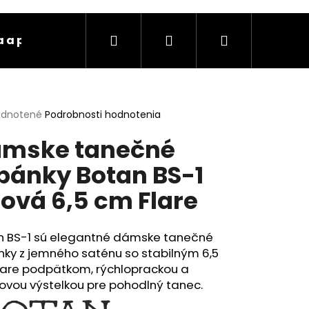
Hľadať
Prihlásenie
Nákupný
 a platba
Kontakty
Ochrana osobných úda
košík
erné
dnotené
Podrobnosti hodnotenia
tenie
mske tanečné
ktu
pánky Botan BS-1
lová 6,5 cm Flare
ičiek.
n BS-1 sú elegantné dámske tanečné
nky z jemného saténu so stabilným 6,5
lare podpätkom, rýchloprackou a
ovou výstelkou pre pohodlný tanec.