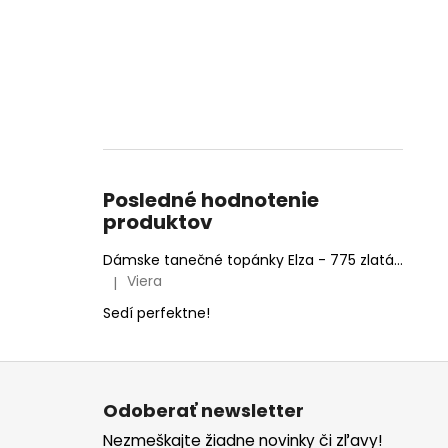
Posledné hodnotenie
produktov
Dámske tanečné topánky Elza - 775 zlatá 6,5 cm Flare
Viera
|
Hodnotenie produktu je 5 z 5 hviezdičiek.
Sedí perfektne!
Z
á
Odoberať newsletter
p
Nezmeškajte žiadne novinky či zľavy!