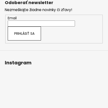
Odoberať newsletter
p
Nezmeškajte žiadne novinky či zľavy!
ä
t
Email
i
e
PRIHLÁSIŤ SA
Instagram