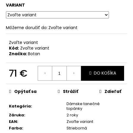
č
VARIANT
a
m
e
Môžeme doručiť do:
Zvoľte variant
Zvoľte variant
Kód:
Zvoľte variant
Značka:
Botan
71 €
DO KOŠÍKA
Jednotková
cena:
Opýtať sa
Strážiť
Zdieľať
Dámske tanečné
Kategória
:
topánky
Záruka
:
2 roky
EAN
:
Zvoľte variant
Farba
:
Strieborná