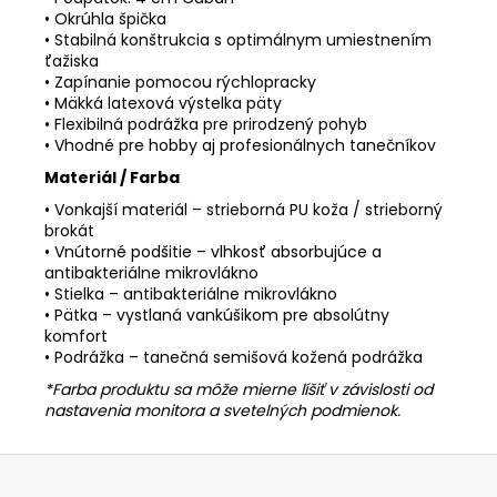
• Okrúhla špička
• Stabilná konštrukcia s optimálnym umiestnením
ťažiska
• Zapínanie pomocou rýchlopracky
• Mäkká latexová výstelka päty
• Flexibilná podrážka pre prirodzený pohyb
• Vhodné pre hobby aj profesionálnych tanečníkov
Materiál / Farba
• Vonkajší materiál – strieborná PU koža / strieborný
brokát
• Vnútorné podšitie – vlhkosť absorbujúce a
antibakteriálne mikrovlákno
• Stielka – antibakteriálne mikrovlákno
• Pätka – vystlaná vankúšikom pre absolútny
komfort
• Podrážka – tanečná semišová kožená podrážka
*Farba produktu sa môže mierne líšiť v závislosti od
nastavenia monitora a svetelných podmienok.
Z
á