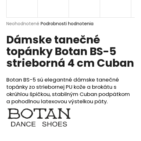
á
j
s
Priemerné
Neohodnotené
Podrobnosti hodnotenia
hodnotenie
ť
Dámske tanečné
produktu
?
je
topánky Botan BS-5
0,0
z
strieborná 4 cm Cuban
5
hviezdičiek.
HĽADAŤ
Botan BS-5 sú elegantné dámske tanečné
topánky zo striebornej PU kože a brokátu s
okrúhlou špičkou, stabilným Cuban podpätkom
O
a pohodlnou latexovou výstelkou päty.
d
p
o
r
ú