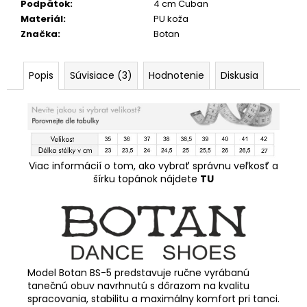
Podpätok
:
4 cm Cuban
Materiál
:
PU koža
Značka
:
Botan
Popis
Súvisiace (3)
Hodnotenie
Diskusia
Viac informácií o tom, ako vybrať správnu veľkosť a
šírku topánok nájdete
TU
Model Botan BS-5 predstavuje ručne vyrábanú
tanečnú obuv navrhnutú s dôrazom na kvalitu
spracovania, stabilitu a maximálny komfort pri tanci.