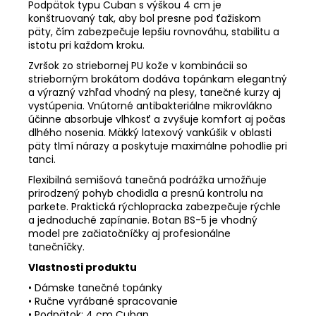
Podpätok typu Cuban s výškou 4 cm je
konštruovaný tak, aby bol presne pod ťažiskom
päty, čím zabezpečuje lepšiu rovnováhu, stabilitu a
istotu pri každom kroku.
Zvršok zo striebornej PU kože v kombinácii so
strieborným brokátom dodáva topánkam elegantný
a výrazný vzhľad vhodný na plesy, tanečné kurzy aj
vystúpenia. Vnútorné antibakteriálne mikrovlákno
účinne absorbuje vlhkosť a zvyšuje komfort aj počas
dlhého nosenia. Mäkký latexový vankúšik v oblasti
päty tlmí nárazy a poskytuje maximálne pohodlie pri
tanci.
Flexibilná semišová tanečná podrážka umožňuje
prirodzený pohyb chodidla a presnú kontrolu na
parkete. Praktická rýchlopracka zabezpečuje rýchle
a jednoduché zapínanie. Botan BS-5 je vhodný
model pre začiatočníčky aj profesionálne
tanečníčky.
Vlastnosti produktu
• Dámske tanečné topánky
• Ručne vyrábané spracovanie
• Podpätok: 4 cm Cuban