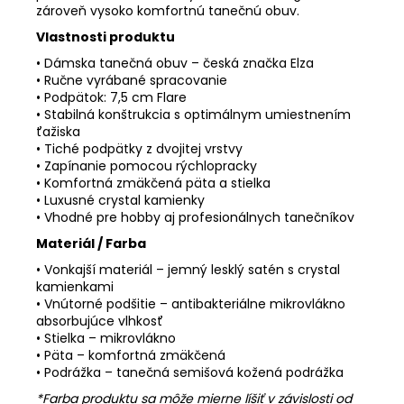
zároveň vysoko komfortnú tanečnú obuv.
Vlastnosti produktu
• Dámska tanečná obuv – česká značka Elza
• Ručne vyrábané spracovanie
• Podpätok: 7,5 cm Flare
• Stabilná konštrukcia s optimálnym umiestnením
ťažiska
• Tiché podpätky z dvojitej vrstvy
• Zapínanie pomocou rýchlopracky
• Komfortná zmäkčená päta a stielka
• Luxusné crystal kamienky
• Vhodné pre hobby aj profesionálnych tanečníkov
Materiál / Farba
• Vonkajší materiál – jemný lesklý satén s crystal
kamienkami
• Vnútorné podšitie – antibakteriálne mikrovlákno
absorbujúce vlhkosť
• Stielka – mikrovlákno
• Päta – komfortná zmäkčená
• Podrážka – tanečná semišová kožená podrážka
*Farba produktu sa môže mierne líšiť v závislosti od