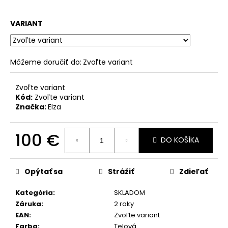
č
a
m
VARIANT
e
Môžeme doručiť do:
Zvoľte variant
Zvoľte variant
Kód:
Zvoľte variant
Značka:
Elza
100 €
DO KOŠÍKA
Jednotková
cena:
Opýtať sa
Strážiť
Zdieľať
Kategória
:
SKLADOM
Záruka
:
2 roky
EAN
:
Zvoľte variant
Farba
:
Telová