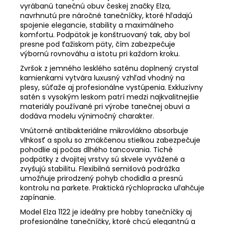
vyrábanú tanečnú obuv českej značky Elza,
navrhnutú pre náročné tanečníčky, ktoré hľadajú
spojenie elegancie, stability a maximálneho
komfortu. Podpätok je konštruovaný tak, aby bol
presne pod ťažiskom päty, čím zabezpečuje
výbornú rovnováhu a istotu pri každom kroku.
Zvršok z jemného lesklého saténu doplnený crystal
kamienkami vytvára luxusný vzhľad vhodný na
plesy, súťaže aj profesionálne vystúpenia. Exkluzívny
satén s vysokým leskom patrí medzi najkvalitnejšie
materiály používané pri výrobe tanečnej obuvi a
dodáva modelu výnimočný charakter.
Vnútorné antibakteriálne mikrovlákno absorbuje
vlhkosť a spolu so zmäkčenou stielkou zabezpečuje
pohodlie aj počas dlhého tancovania. Tiché
podpätky z dvojitej vrstvy sú skvele vyvážené a
zvyšujú stabilitu. Flexibilná semišová podrážka
umožňuje prirodzený pohyb chodidla a presnú
kontrolu na parkete. Praktická rýchlopracka uľahčuje
zapínanie.
Model Elza 1122 je ideálny pre hobby tanečníčky aj
profesionálne tanečníčky, ktoré chcú elegantnú a