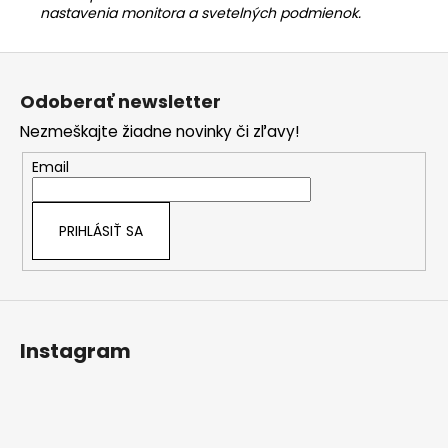
nastavenia monitora a svetelných podmienok.
Z
á
Odoberať newsletter
p
Nezmeškajte žiadne novinky či zľavy!
ä
t
Email
i
e
PRIHLÁSIŤ SA
Instagram