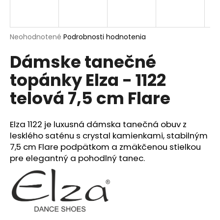
á
j
s
Priemerné
Neohodnotené
Podrobnosti hodnotenia
hodnotenie
ť
Dámske tanečné
produktu
?
je
topánky Elza - 1122
0,0
z
telová 7,5 cm Flare
5
hviezdičiek.
HĽADAŤ
Elza 1122 je luxusná dámska tanečná obuv z
lesklého saténu s crystal kamienkami, stabilným
7,5 cm Flare podpätkom a zmäkčenou stielkou
O
pre elegantný a pohodlný tanec.
d
p
o
r
ú