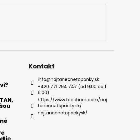
Kontakt
info
@
najtanecnetopanky.sk
vi?
+420 771 294 747 (od 9:00 do 1
6:00)
OTAN,
https://www.facebook.com/naj
pšou
tanecnetopanky.sk/
najtanecnetopankysk/
čné
re
dlie