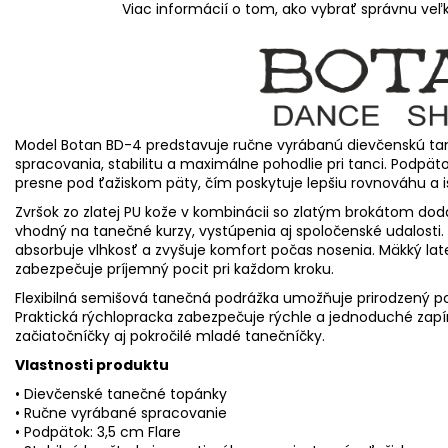
Viac informácií o tom, ako vybrať správnu veľ
Model Botan BD-4 predstavuje ručne vyrábanú dievčenskú ta
spracovania, stabilitu a maximálne pohodlie pri tanci. Podpäto
presne pod ťažiskom päty, čím poskytuje lepšiu rovnováhu a 
Zvršok zo zlatej PU kože v kombinácii so zlatým brokátom d
vhodný na tanečné kurzy, vystúpenia aj spoločenské udalosti.
absorbuje vlhkosť a zvyšuje komfort počas nosenia. Mäkký late
zabezpečuje príjemný pocit pri každom kroku.
Flexibilná semišová tanečná podrážka umožňuje prirodzený po
Praktická rýchlopracka zabezpečuje rýchle a jednoduché zap
začiatočníčky aj pokročilé mladé tanečníčky.
Vlastnosti produktu
• Dievčenské tanečné topánky
• Ručne vyrábané spracovanie
• Podpätok: 3,5 cm Flare