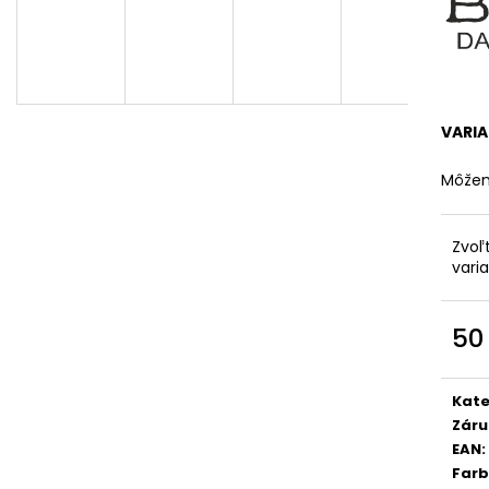
VARI
Môžem
Zvoľ
vari
50
Jedn
cena
Kate
Záru
EAN
:
Far