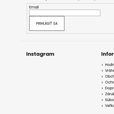
ä
t
Email
i
e
PRIHLÁSIŤ SA
Instagram
Info
Hodn
Vrát
Obch
Ochr
Dopr
Záru
Súbo
Veľk