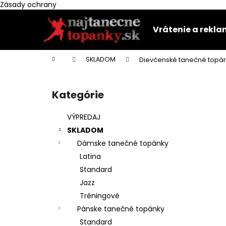
K
Zásady ochrany
Prejsť
o
na
Späť
Späť
š
Vrátenie a rekl
obsah
do
do
í
k
obchodu
obchodu
Domov
SKLADOM
Dievčenské tanečné topán
B
o
Kategórie
Preskočiť
č
kategórie
n
VÝPREDAJ
ý
SKLADOM
p
Dámske tanečné topánky
a
Latina
n
Standard
e
Jazz
l
Tréningové
Pánske tanečné topánky
Standard