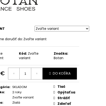
ANT
e doručiť do:
Zvoľte variant
te
Kód:
Zvoľte
Značka:
ant
variant
Botan
 €
DO KOŠÍKA
otková
:
Tlač
gória
:
SKLADOM
ka
:
2 roky
Opýtať sa
Zvoľte variant
Strážiť
ba
:
Zlatá
Zdieľať