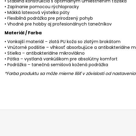
• Stabilná konštrukcia s optimálnym umiestnením ťažiska
• Zapínanie pomocou rýchlopracky
• Mäkká latexová výstelka päty
• Flexibilná podrážka pre prirodzený pohyb
• Vhodné pre hobby aj profesionálnych tanečníkov
Materiál / Farba
• Vonkajší materiál – zlatá PU koža so zlatým brokátom
• Vnútorné podšitie – vlhkosť absorbujúce a antibakteriálne m
• Stielka – antibakteriálne mikrovlákno
• Pätka – vystlaná vankúšikom pre absolútny komfort
• Podrážka – tanečná semišová kožená podrážka
*Farba produktu sa môže mierne líšiť v závislosti od nastaven