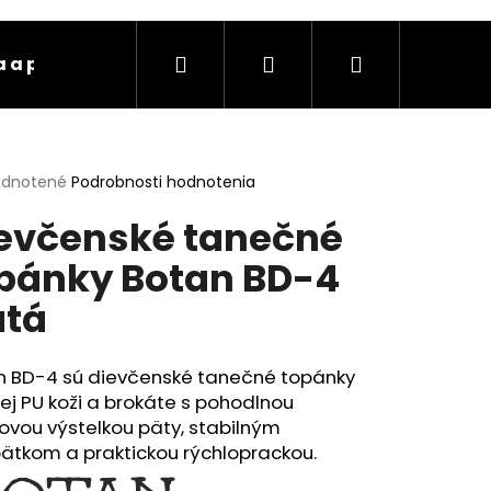
Hľadať
Prihlásenie
Nákupný
 a platba
Kontakty
Ochrana osobných úda
košík
erné
dnotené
Podrobnosti hodnotenia
tenie
evčenské tanečné
ktu
pánky Botan BD-4
atá
ičiek.
n BD-4 sú dievčenské tanečné topánky
tej PU koži a brokáte s pohodlnou
ovou výstelkou päty, stabilným
ätkom a praktickou rýchloprackou.