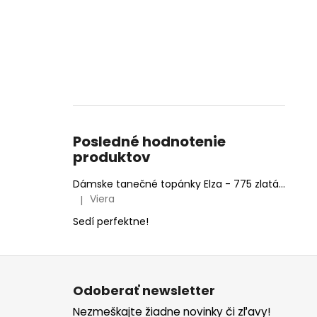
Posledné hodnotenie
produktov
Dámske tanečné topánky Elza - 775 zlatá 6,5 cm Flare
Viera
|
Hodnotenie produktu je 5 z 5 hviezdičiek.
Sedí perfektne!
Z
á
Odoberať newsletter
p
Nezmeškajte žiadne novinky či zľavy!