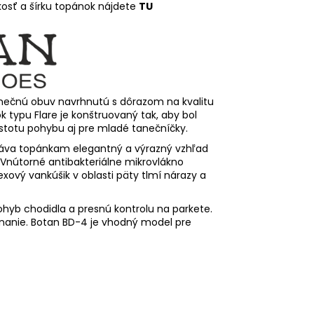
kosť a šírku topánok nájdete
TU
nečnú obuv navrhnutú s dôrazom na kvalitu
k typu Flare je konštruovaný tak, aby bol
istotu pohybu aj pre mladé tanečníčky.
odáva topánkam elegantný a výrazný vzhľad
 Vnútorné antibakteriálne mikrovlákno
xový vankúšik v oblasti päty tlmí nárazy a
hyb chodidla a presnú kontrolu na parkete.
ínanie. Botan BD-4 je vhodný model pre