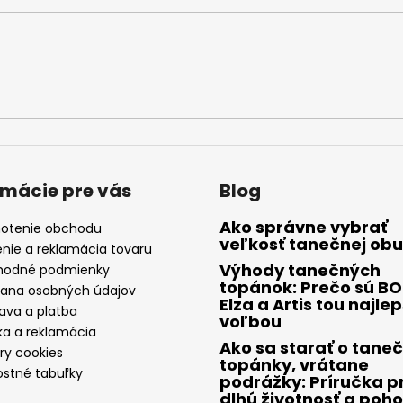
rmácie pre vás
Blog
Ako správne vybrať
otenie obchodu
veľkosť tanečnej obu
enie a reklamácia tovaru
Výhody tanečných
odné podmienky
topánok: Prečo sú B
ana osobných údajov
Elza a Artis tou najle
ava a platba
voľbou
ka a reklamácia
Ako sa starať o tane
ry cookies
topánky, vrátane
ostné tabuľky
podrážky: Príručka p
dlhú životnosť a poho