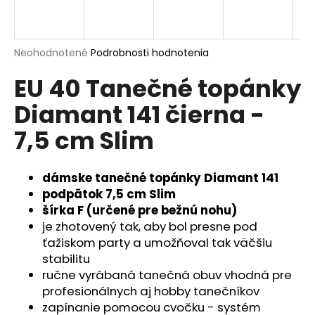
á
j
s
Priemerné
Neohodnotené
Podrobnosti hodnotenia
hodnotenie
ť
EU 40 Tanečné topánky
produktu
?
je
Diamant 141 čierna -
0,0
z
7,5 cm Slim
5
hviezdičiek.
HĽADAŤ
dámske tanečné topánky Diamant 141
podpätok 7,5 cm Slim
šírka F (určené pre bežnú nohu)
O
je zhotovený tak, aby bol presne pod
d
ťažiskom party a umožňoval tak väčšiu
p
stabilitu
o
ručne vyrábaná tanečná obuv vhodná pre
r
profesionálnych aj hobby tanečníkov
ú
zapínanie pomocou cvočku - systém