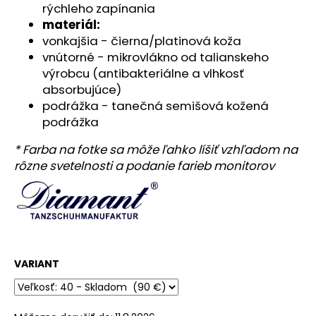
č
rýchleho zapínania
a
materiál:
m
vonkajšia - čierna/platinová koža
e
vnútorné - mikrovlákno od talianskeho
výrobcu (antibakteriálne a vlhkosť
absorbujúce)
podrážka - tanečná semišová kožená
podrážka
* Farba na fotke sa môže ľahko líšiť vzhľadom na
rôzne svetelnosti a podanie farieb monitorov
VARIANT