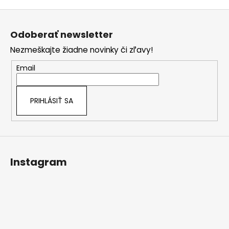
Z
á
Odoberať newsletter
p
Nezmeškajte žiadne novinky či zľavy!
ä
t
Email
i
e
PRIHLÁSIŤ SA
Instagram