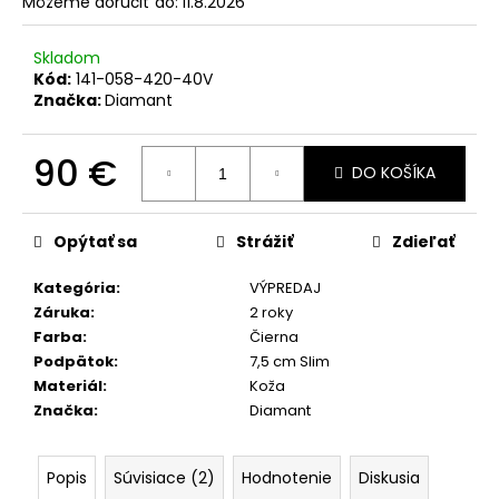
Môžeme doručiť do:
11.8.2026
Skladom
Kód:
141-058-420-40V
Značka:
Diamant
90 €
DO KOŠÍKA
Jednotková
cena:
Opýtať sa
Strážiť
Zdieľať
Kategória
:
VÝPREDAJ
Záruka
:
2 roky
Farba
:
Čierna
Podpätok
:
7,5 cm Slim
Materiál
:
Koža
Značka
:
Diamant
Popis
Súvisiace (2)
Hodnotenie
Diskusia