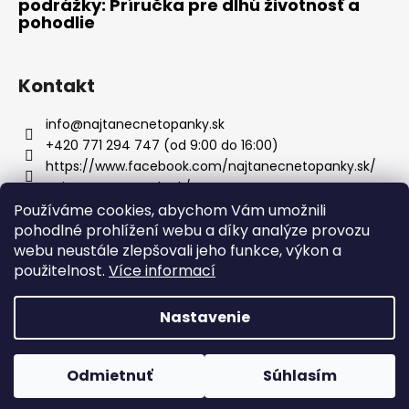
podrážky: Príručka pre dlhú životnosť a
pohodlie
Kontakt
info
@
najtanecnetopanky.sk
+420 771 294 747 (od 9:00 do 16:00)
https://www.facebook.com/najtanecnetopanky.sk/
najtanecnetopankysk/
Používáme cookies, abychom Vám umožnili
pohodlné prohlížení webu a díky analýze provozu
Facebook
webu neustále zlepšovali jeho funkce, výkon a
použitelnost.
Více informací
Nastavenie
Vytvoril Shoptet
Copyright 2026
nejtanecnetopanky.sk
. Všetky práva
Odmietnuť
Súhlasím
vyhradené.
Upraviť nastavenie cookies