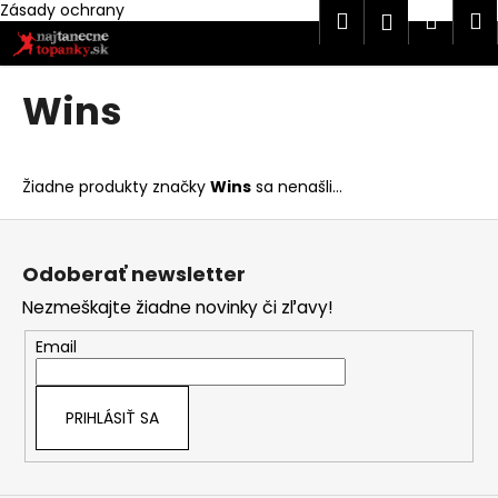
K
Zásady ochrany
Hľadať
Náku
M
Prihlásen
Prejsť
o
na
Späť
Späť
košík
š
obsah
í
Wins
Č
k
o
p
Žiadne produkty značky
Wins
sa nenašli...
o
Z
t
á
r
Odoberať newsletter
p
e
Nezmeškajte žiadne novinky či zľavy!
ä
b
t
u
Email
i
j
e
e
PRIHLÁSIŤ SA
t
e
n